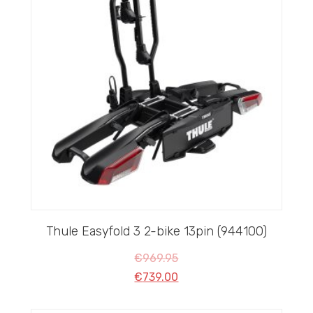
Thule Easyfold 3 2-bike 13pin (944100)
€
969.95
€
739.00