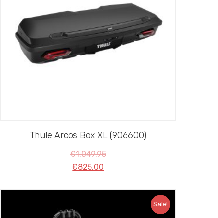
Thule Arcos Box XL (906600)
€
1,049.95
€
825.00
Sale!