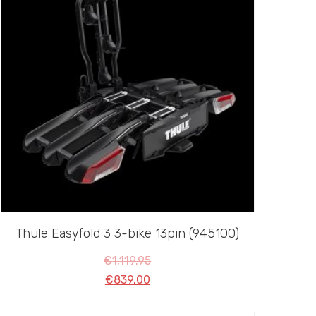
Thule Easyfold 3 3-bike 13pin (945100)
€
1,119.95
€
839.00