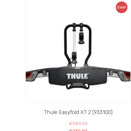
Sale!
Thule Easyfold XT 2 (933100)
€
969.95