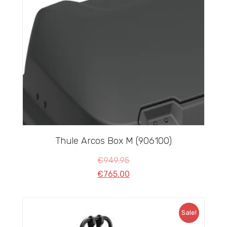
Thule Arcos Box M (906100)
€
949.95
€
765.00
Sale!