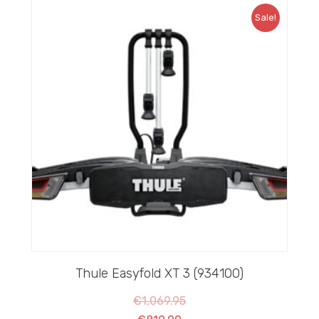
Sale!
Thule Easyfold XT 3 (934100)
€
1,069.95