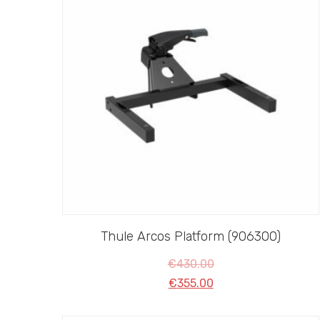
Thule Arcos Platform (906300)
€
430.00
€
355.00