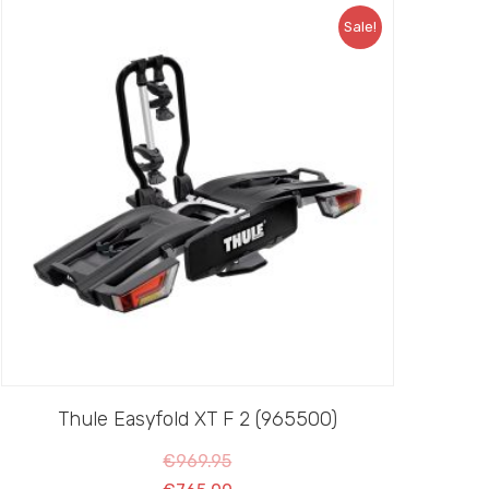
Sale!
Thule Easyfold XT F 2 (965500)
€
969.95