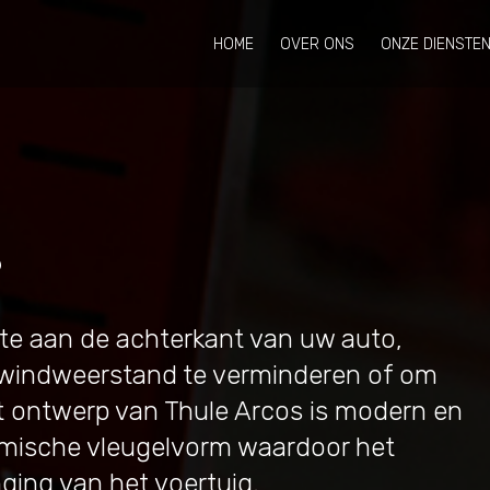
HOME
OVER ONS
ONZE DIENSTE
s
mte aan de achterkant van uw auto,
de windweerstand te verminderen of om
t ontwerp van Thule Arcos is modern en
mische vleugelvorm waardoor het
nging van het voertuig.