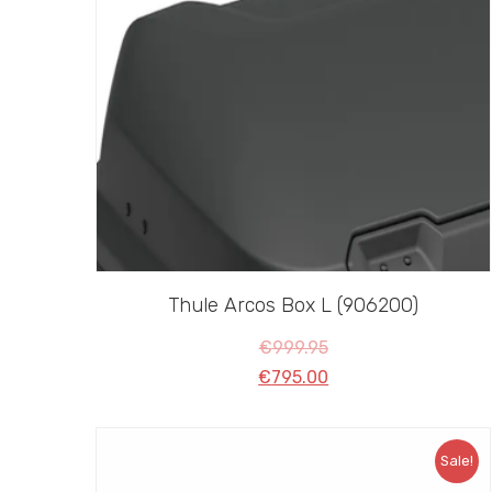
Thule Arcos Box L (906200)
€
999.95
€
795.00
Sale!