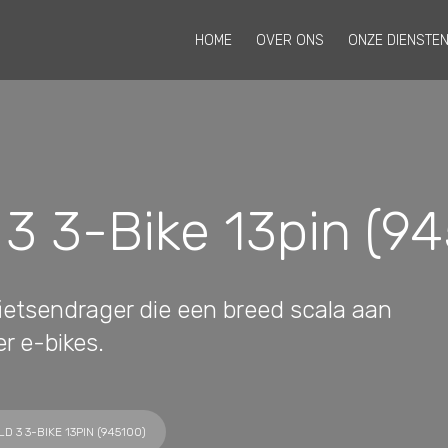
HOME
OVER ONS
ONZE DIENSTE
 3 3-Bike 13pin (9
fietsendrager die een breed scala aan
r e-bikes.
 3 3-BIKE 13PIN (945100)