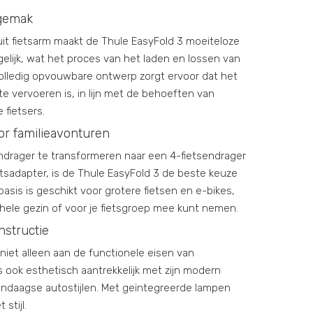
gemak
ik-uit fietsarm maakt de Thule EasyFold 3 moeiteloze
lijk, wat het proces van het laden en lossen van
volledig opvouwbare ontwerp zorgt ervoor dat het
te vervoeren is, in lijn met de behoeften van
 fietsers.
or familieavonturen
endrager te transformeren naar een 4-fietsendrager
tsadapter, is de Thule EasyFold 3 de beste keuze
asis is geschikt voor grotere fietsen en e-bikes,
 hele gezin of voor je fietsgroep mee kunt nemen.
nstructie
niet alleen aan de functionele eisen van
is ook esthetisch aantrekkelijk met zijn modern
endaagse autostijlen. Met geïntegreerde lampen
stijl.