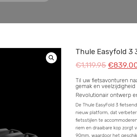
Thule Easyfold 3 
€
1,119.95
€
839.0
Til uw fietsavonturen n
gemak en veelzijdigheid
Revolutionair ontwerp en 
De Thule EasyFold 3 fietsen
nieuw platform, dat verbeterd
fietsstijlen te accommoderen
riem en draaibare kop zorgt
90mm, waardoor het geschikt 