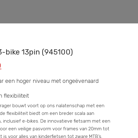
3-bike 13pin (945100)
0
aar een hoger niveau met ongeëvenaard
flexibiliteit
drager bouwt voort op ons nalatenschap met een
e flexibiliteit biedt om een breder scala aan
, inclusief e-bikes. De innovatieve fietsarm met een
 voor een veilige pasvorm voor frames van 20mm tot
is voor alles van kinderfietsen tot zware MTB’s.