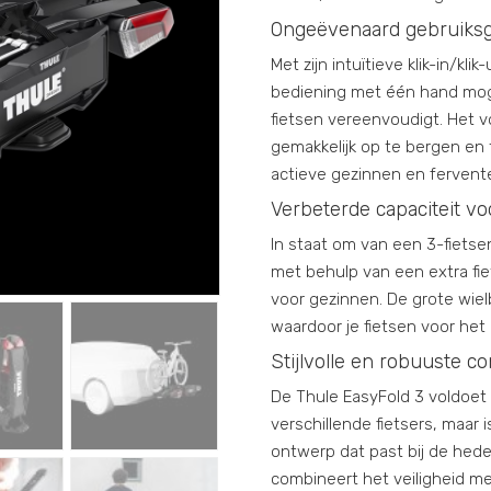
Ongeëvenaard gebruiks
Met zijn intuïtieve klik-in/kl
bediening met één hand moge
fietsen vereenvoudigt. Het 
gemakkelijk op te bergen en 
actieve gezinnen en fervente
Verbeterde capaciteit vo
In staat om van een 3-fiets
met behulp van een extra fie
voor gezinnen. De grote wielb
waardoor je fietsen voor het
Stijlvolle en robuuste co
De Thule EasyFold 3 voldoet 
verschillende fietsers, maar 
ontwerp dat past bij de hed
combineert het veiligheid met 