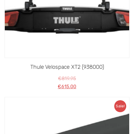
Thule Velospace XT2 (938000)
€
819.95
€
615.00
Sale!