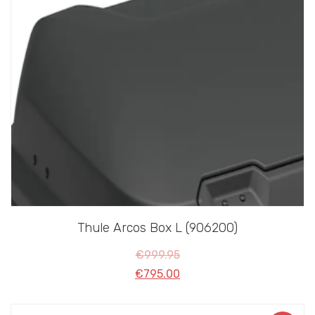
Thule Arcos Box L (906200)
€
999.95
€
795.00