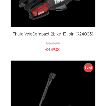
Thule VeloCompact 2bike 13-pin (924003)
€
639.95
€
489.00
Sale!