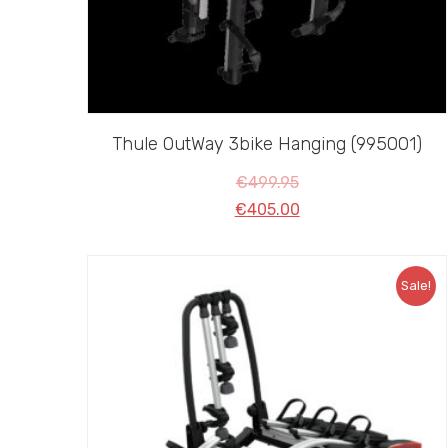
Thule OutWay 3bike Hanging (995001)
€
499.95
€
405.00
Sale!