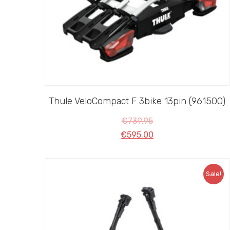
Thule VeloCompact F 3bike 13pin (961500)
€
739.95
€
595.00
Sale!