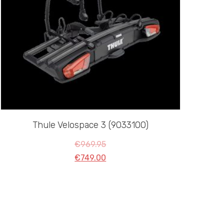
Thule Velospace 3 (9033100)
€
969.95
€
749.00