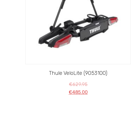
Thule VeloLite (9053100)
€
629.95
€
485.00