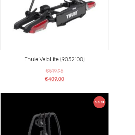
Thule VeloLite (9052100)
€
519.95
€
409.00
Sale!