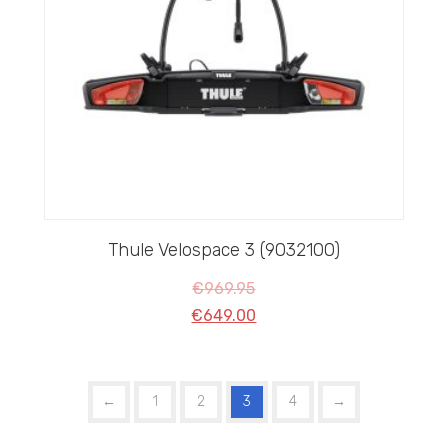
Thule Velospace 3 (9032100)
€
969.95
€
649.00
←
1
2
3
4
→