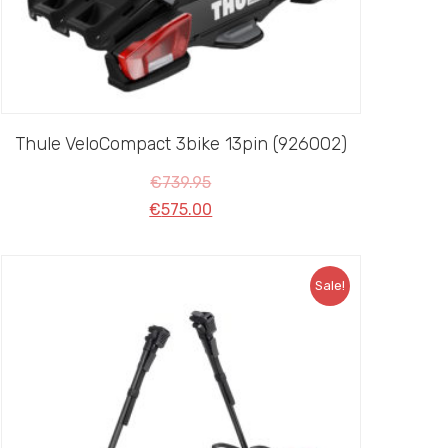
Thule VeloCompact 3bike 13pin (926002)
€
739.95
€
575.00
Sale!