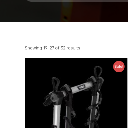
Showing 19–27 of 32 results
Sale!