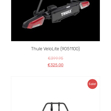
Thule VeloLite (9051100)
€
399.95
€
325.00
Sale!