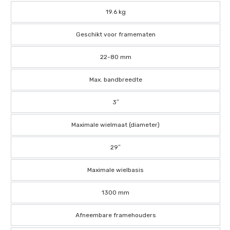
19.6 kg
Geschikt voor framematen
22-80 mm
Max. bandbreedte
3″
Maximale wielmaat (diameter)
29″
Maximale wielbasis
1300 mm
Afneembare framehouders