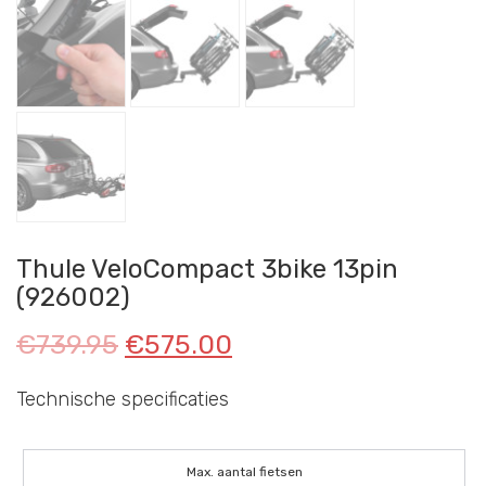
Thule VeloCompact 3bike 13pin
(926002)
€
739.95
€
575.00
Technische specificaties
Max. aantal fietsen