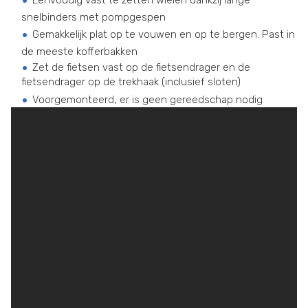
Eenvoudig vast te zetten wielen dankzij lange
snelbinders met pompgespen
Gemakkelijk plat op te vouwen en op te bergen. Past in
de meeste kofferbakken
Zet de fietsen vast op de fietsendrager en de
fietsendrager op de trekhaak (inclusief sloten)
Voorgemonteerd, er is geen gereedschap nodig