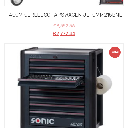
FACOM GEREEDSCHAPSWAGEN JETCMM215BNL
€
3,552.56
€
2,772.44
Sale!