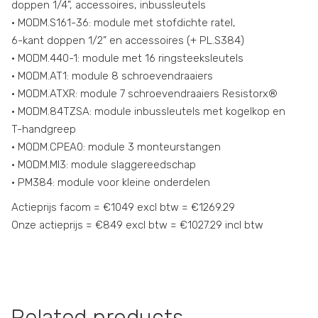
doppen 1/4”, accessoires, inbussleutels
• MODM.S161-36: module met stofdichte ratel,
6-kant doppen 1/2” en accessoires (+ PL.S384)
• MODM.440-1: module met 16 ringsteeksleutels
• MODM.AT1: module 8 schroevendraaiers
• MODM.ATXR: module 7 schroevendraaiers Resistorx®
• MODM.84TZSA: module inbussleutels met kogelkop en
T-handgreep
• MODM.CPEA0: module 3 monteurstangen
• MODM.MI3: module slaggereedschap
• PM384: module voor kleine onderdelen
Actieprijs facom = €1049 excl btw = €1269.29
Onze actieprijs = €849 excl btw = €1027.29 incl btw
Related products