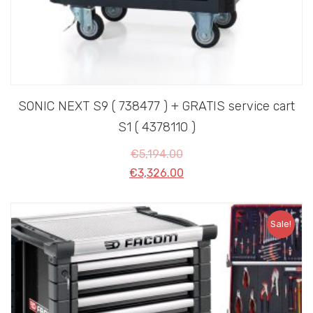
SONIC NEXT S9 ( 738477 ) + GRATIS service cart
S1 ( 4378110 )
€
5,194.00
€
3,326.00
Sale!