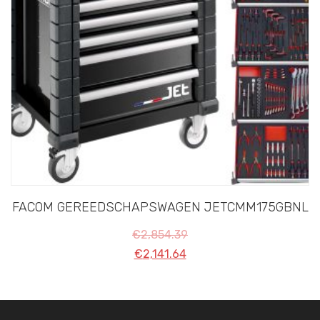
FACOM GEREEDSCHAPSWAGEN JETCMM175GBNL
€
2,854.39
€
2,141.64