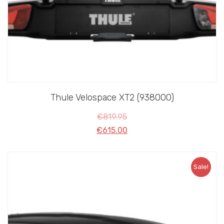
Thule Velospace XT2 (938000)
€
819.95
€
615.00
Sale!