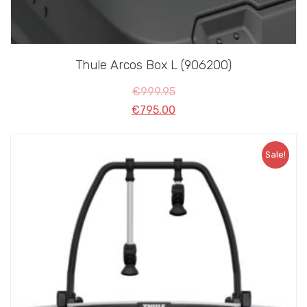
Thule Arcos Box L (906200)
€
999.95
€
795.00
Sale!