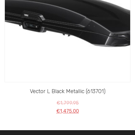
Vector L Black Metallic (613701)
€
1,799.95
€
1,475.00