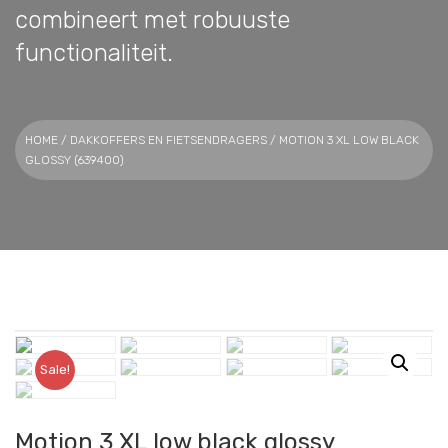
combineert met robuuste
functionaliteit.
HOME
/
DAKKOFFERS EN FIETSENDRAGERS
/ MOTION 3 XL LOW BLACK
GLOSSY (639400)
Sale!
Motion 3 XL low black glossy